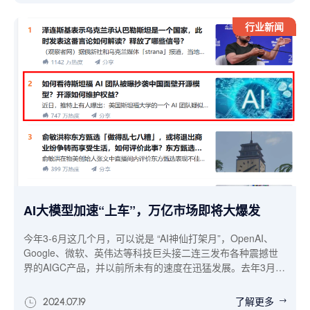
所需涉及的技术点、系统配置，并结合案例进行具体分析。
行业新闻
AI大模型加速“上车”，万亿市场即将大爆发
今年3-6月这几个月，可以说是 “AI神仙打架月”，OpenAI、
Google、微软、英伟达等科技巨头接二连三发布各种震撼世
界的AIGC产品，并以前所未有的速度在迅猛发展。去年3月，
OpenAI 才刚发布了CHATGPT 1.0，就在上个月就已经迭代到
了GPT-4o多模态大模型，与此同时“世界模拟器”Sora又发出
了解更多
2024.07.19