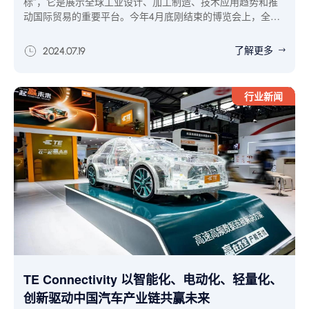
标”，它是展示全球工业设计、加工制造、技术应用趋势和推
动国际贸易的重要平台。今年4月底刚结束的博览会上，全球
4000参展商到底展示了哪些先进解决方案？现在工业数字
化、智能化、材料工艺已经到哪个层次了？今天我给大家简单
了解更多
2024.07.19
梳理下，从中找到适合制造业、科技企业战略布局的发力点：
行业新闻
TE Connectivity 以智能化、电动化、轻量化、
创新驱动中国汽车产业链共赢未来