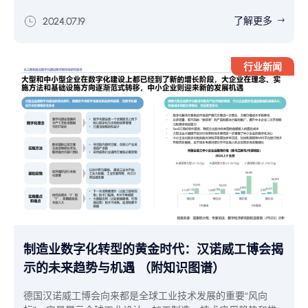
科技发展趋势之一，并预测数字孪生将会是未来企业实现转型
与创造价值的重要驱动力。今天就和大家来聊聊数字孪生技
了解更多
2024.07.19
术，尤其在汽车制造领域可发挥的作用和实用价值，并挖掘当
下已经在熟练应用该技术的汽车制造业案例。
行业新闻
制造业数字化转型的黄金时代：汉诺威工博会揭
示的未来趋势与机遇 （附知识图谱）
德国汉诺威工博会向来都是全球工业技术发展的重要“风向