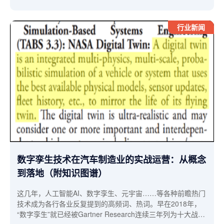
了最强音。英伟达今年3月刚向世界宣布要成为“AI代工厂”，前
几天又乘胜追击，在台北Computex 2024展会上预测了未来
十年的AI芯片趋势、量子计算机仿真系统，黄仁勋预计下一代
行业新闻
AI将通过视频与合成数据学习、相互学习来理解物理世界，也
就是说AIoT万物互融、互联的时代将真正来临。
数字孪生技术在汽车制造业的实战运营：从概念
到落地（附知识图谱）
这几年，人工智能AI、数字孪生、元宇宙……等各种前瞻热门
技术成为各行各业反复提到的高频词、热词。早在2018年，
“数字孪生”就已经被Gartner Research连续三年列为十大战略