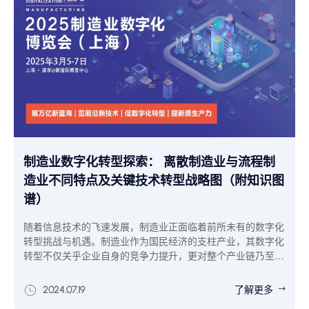
制造业数字化转型探索： 离散制造业与流程制
造业不同特点及关键技术转型战略图（附知识图
谱）
随着信息技术的飞速发展，制造业正面临着前所未有的数字化
转型挑战与机遇。制造业作为国民经济的支柱产业，其数字化
转型不仅关乎企业自身的竞争力提升，更对整个产业链乃至国
家经济的可持续发展具有深远影响。本文将对电子信息、机械
制造、汽车制造、医药制造、石油化工、食品饮料等六大制造
了解更多
2024.07.19
业行业进行类型分析，探讨他们所面临的数字化关键点，以及