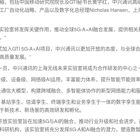
袖，包括中国移动研究院院长及GTI秘书长黄宇红，中兴通讯高
厂自动化战略、产品以及数字化总经理Nicholas Hansen
AI开放实验室将发挥关键作用，推动全球5G-A×AI融合发展，提供
。”
式加入GTI 5G-A×AI项目，中兴通讯以更加开放的态度，与全
高质量发展。”
实验室的一员，中兴通讯的上海无线未来实验室将成为合作研发的中心
器件级、设备级、网络级AI运用，丰富能力体系，提升智能节能效
星云通信大模型，构建跨域融合、多智能体协作的新型网络能力和
生、基站孪生、信道孪生、终端孪生和业务孪生于一体的数字孪生
务于新技术、新场景的高效研发和孵化。
A×AI开放实验室旨在加速5G与AI的融合，推动行业升级和社会进
科研机构，该实验室将充分发挥5G-A和AI融合的潜力，塑造数