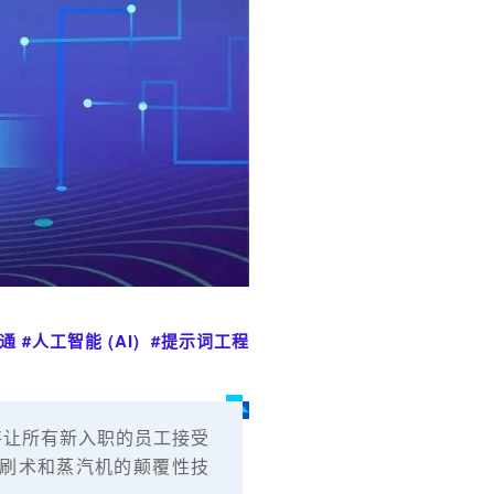
通 #人工智能 (AI) #提示词工程
.）将让所有新入职的员工接受
比为印刷术和蒸汽机的颠覆性技