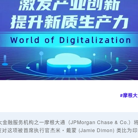
#摩根大
最大金融服务机构之一摩根大通（JPMorgan Chase & Co
以应对这项被首席执行官杰米・戴蒙 (Jamie Dimon) 类