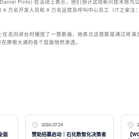
aniel Pinto) 在活动上表示，他们预计这项新兴技术将为公司
 6 万名开发人员和 8 万名运营及呼叫中心员工（IT之家注
士在走向讲台时播放了一首歌曲，她表示这首歌是通过将演
经在摩根大通的各个层面悄然渗透。
2026.07.24
全面
赞助招募启动｜石化数智化决策者
【W