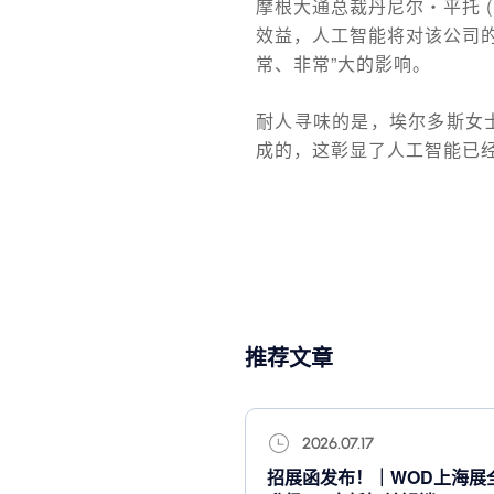
摩根大通总裁丹尼尔・平托 (D
效益，人工智能将对该公司的
常、非常”大的影响。
耐人寻味的是，埃尔多斯女
成的，这彰显了人工智能已
推荐文章
2026.07.17
招展函发布！｜WOD上海展