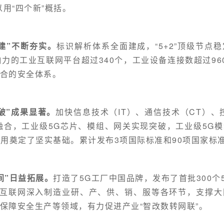
以用“四个新”概括。
建”不断夯实。
标识解析体系全面建成，“5+2”顶级节点
响力的工业互联网平台超过340个，工业设备连接数超过96
合的安全体系。
破”成果显著。
加快信息技术（IT）、通信技术（CT）、
T”融合，工业级5G芯片、模组、网关实现突破，工业级5G
应用奠定了坚实基础。累计发布3项国际标准和90项国家标
间”日益拓展。
打造了5G工厂中国品牌，发布了首批300个
业互联网深入制造业研、产、供、销、服等各环节，支撑
保障安全生产等领域，有力促进产业“智改数转网联”。