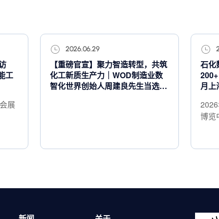
2026.06.29
访
【重磅官宣】聚力智造转型，共筑
石化
能工
化工新质生产力｜WOD制造业数
200
智化世界创始人周建良先生当选化
月上
工数智化专业委员会主任委员
际会展
202
博览
新闻
关于