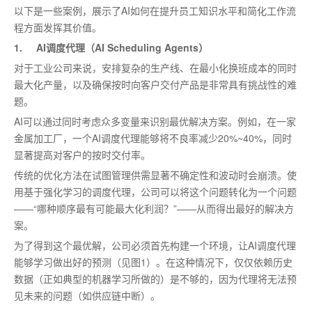
以下是一些案例，展示了AI如何在提升员工知识水平和简化工作流
程方面发挥其价值。
1. AI调度代理（AI Scheduling Agents）
对于工业公司来说，安排复杂的生产线、在
最
小化换班成本的同时
最
大化产量，以及确保按时向客户交付产品是非常具有挑战性的难
题。
AI可以通过同时考虑众多变量来识别
最优
解决方案。例如，在一家
金属加工厂，一个AI调度代理能够将不良率减少20%~40%，同时
显著提高对客户的按时交付率。
传统的优化方法在试图管理供需显著不确定性和波动时会崩溃。使
用基于强化学习的调度代理，公司可以将这个问题转化为一个问题
——“哪种顺序
最
有可能
最
大化利润？”——从而得出
最好
的解决方
案。
为了得到这个
最优
解，公司必须首先构建一个环境，让AI调度代理
能够学习做出好的预测（见图1）。在这种情况下，仅仅依赖历史
数据（正如典型的机器学习所做的）是不够的，因为代理将无法预
见未来的问题（如供应链中断）。