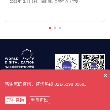
2026年12月3-6日，深圳国际会展中心（宝安）
×
【WOD制造业数智化
【WOD制造业数智化
感谢您的咨询，咨询热线 021-5298 8568。
世界】社群码
世界】公众号
法律声明
隐私保护协议
网站地图
现在咨询
稍后再说
Copyright © 2024 数智范式科技（上海）有限公司 版权所有
沪ICP备2023035172号-3