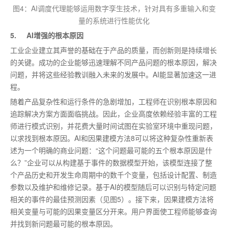
图4：AI调度代理能够运用数字孪生技术，针对具有多重输入和变
量的系统进行性能优化
5. AI增强的根本原因
工业企业建立其声誉的基础在于产品的质量，而创新则是持续增长
的关键。成功的企业能够迅速理解不同产品问题的根本原因，解决
问题，并将这些经验教训融入未来的发展中。AI能显著加速这一进
程。
随着产品复杂性和运行条件的急剧增加，工程师在识别根本原因和
追踪解决方案方面面临挑战。因此，企业高度依赖经验丰富的工程
师进行模式识别，并花费大量时间试图在实验室环境中重现问题，
以求找到根本原因。AI和因果建模方法8可以将这种复杂性重新表
述为一个明确的商业问题：“这个问题
最
可能的五个根本原因是什
么？”企业可以从构建基于事件的数据模型开始，该模型连接了整
个产品历史和开发生命周期中的数千个变量，包括设计配置、制造
参数以及维护和维修记录。基于AI的模型随后可以识别与特定问题
相关的事件的
最佳
预测因素（见图5）。接下来，因果建模方法将
相关变量与可能的因果变量区分开来。用户界面使工程师能够查询
并找到新问题
最
可能的根本原因。