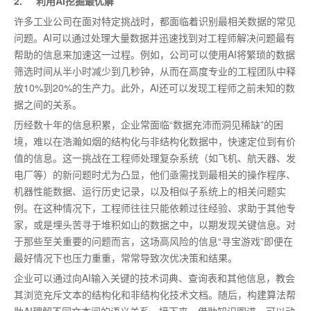
2. 利用AI挖掘
最优
解
许多工业公司在面对特定挑战时，都面临着识别
最
相关数据的常见
问题。AI可以通过处理大量数据并迅速找到对工程师解决问题
最
有
帮助的信息来加速这一过程。例如，公司可以使用AI将繁琐的数据
筛选时间从半小时减少到几秒钟，从而在高度专业的工程团队中释
放10%到20%的生产力。此外，AI还可以发现工程师之前未知的数
据之间的关系。
历经数十年的信息积累，企业常面临“数据充沛而洞见稀缺”的困
境，难以在浩瀚如烟的结构化与非结构化数据中，快速定位到有价
值的信息。这一挑战在工程师处理复杂系统（如飞机、航天器、发
电厂等）的新问题时尤为凸显，他们亟需找到
最
相关的操作程序、
机器性能数据、运行历史记录，以及相似子系统上的相关问题实
例。在这种情况下，工程师往往只能依赖过往经验、求助于其他专
家，或是埋头苦寻于堆积如山的数据之中，以期发现关键信息。对
于那些至关重要的问题而言，这场高风险的信息“寻宝游戏”即便在
最好
情况下也压力重重，常常导致次优决策和结果。
企业可以通过向AI输入关键的技术词典、查询表和其他信息，教会
其浏览充斥文本的结构化和非结构化技术文档。随后，构建算法帮
助AI理解不同文本间的语义关系。接下来，借助知识图谱，可以动