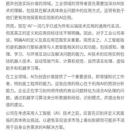
题并创造实际价值的领域。工业领域的
领导者
首先需要加深对AI技
术的理解，包括其在解决具体商业问题中的应用方式，这将有助于
他们更有效地探索和实验新的AI应用。
然而，现在“AI”一词几乎已成为所有
尖端
技术应用的通用代名词，
但其真正的定义和应用目标往往不够明确。因此，对于工业公司来
说，明确AI的定义及其应用范围至关重要。简而言之，人工智能指
的是机器执行那些通常与人类智能相关的认知功能，包括感知、推
理、学习、与环境互动以及解决问题的能力。AI技术的应用实例包
括机器人技术、自动驾驶汽车、计算机视觉、自然语言处理、虚拟
助手和机器学习等。
在工业领域，AI为创造价值提供了一个重要途径，即增强知识工作
者，特别是工程师的能力。这些应用的核心在于利用AI的预测分析
能力。企业正在学习如何将传统的商业问题转化为适合AI处理的问
题，通过机器学习算法来分析数据和经验、识别模式，并提出有价
值的建议。
公司在考虑采用人工智能（AI）技术之前，应首先识别并定义其面
临的具体商业挑战，以避免盲目追求市场上看似新颖但可能并不适
用于自身业务需求的AI解决方案。