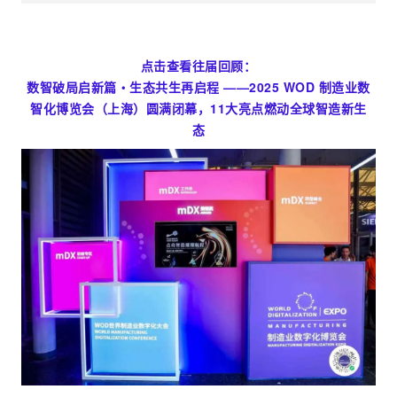
点击查看往届回顾：
数智破局启新篇・生态共生再启程 ——2025 WOD 制造业数
智化博览会（上海）圆满闭幕，11大亮点燃动全球智造新生
态